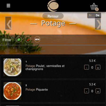
Mon Compte
0
Fr
De
Retour
❮
❯
— Potage —
Filtrer :
5.5 €
1
Potage
Poulet, vermicelles et
0
-
+
champignons
5.5 €
2
Potage
Piquante
0
-
+