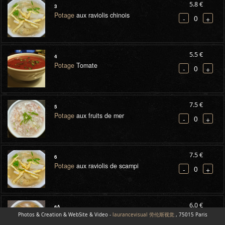
5.8 €
3
Potage
aux raviolis chinois
0
-
+
5.5 €
4
Potage
Tomate
0
-
+
7.5 €
5
Potage
aux fruits de mer
0
-
+
7.5 €
6
Potage
aux raviolis de scampi
0
-
+
6.0 €
6A
Photos & Creation & WebSite & Video -
Potage
Miso
laurancevisual 劳伦斯视觉
, 75015 Paris
0
-
+