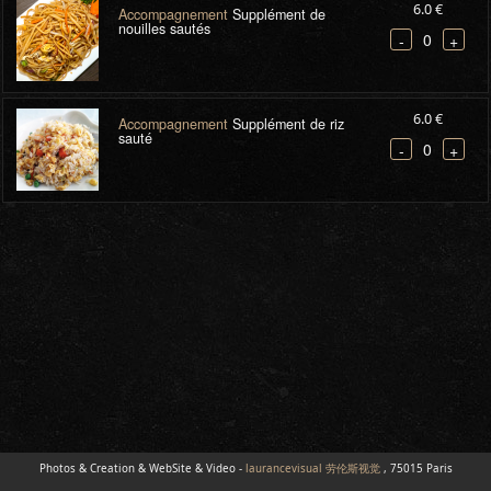
6.0 €
Accompagnement
Supplément de
nouilles sautés
0
-
+
6.0 €
Accompagnement
Supplément de riz
sauté
0
-
+
Photos & Creation & WebSite & Video -
laurancevisual 劳伦斯视觉
, 75015 Paris