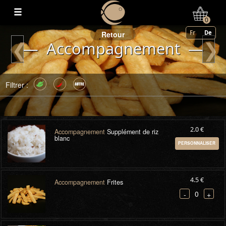
Mon Compte
0
Fr
De
Retour
❮
❯
— Accompagnement —
Filtrer :
2.0 €
Accompagnement
Supplément de riz
blanc
PERSONNALISER
4.5 €
Accompagnement
Frites
0
-
+